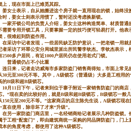
锁上，现在市面上已难觅其踪。
姜女士表示，自从她搬进这个房子就一直用现在的锁，始终没
全时，姜女士则表示用惯了，暂时还没考虑换新锁。
一家开锁公司的负责人介绍，姜女士这种构造简单、材质普通
不需要专用开锁工具，只要掌握一定的技巧便可轻易打开。他表
锁，很难起到防盗作用。
在采访中记者发现，一些居民缺乏防护意识，一把老锁一用就是
记者采访了环翠公安分局城里派出所民警李钦杰。李钦杰表示，
有2500多户居民，有近1000户居民仍在使用老式门锁。
普通锁仍占不小比重
连日来，记者走访威海市多家防盗门销售商得知，市面上常见
从30元至300元不等。其中，A级锁芯（普通级）大多是工程用
高的B级和超B级锁芯。
10月11日下午，记者来到位于寨子附近一家销售防盗门的商店
芯。“现在卖的比较好的，就是B级和超B级锁芯，B级锁芯一般
从150元至200元不等。”这家商店的店主陈先生说，A级锁芯
一直在使用，除非坏了才来“升级”。
在另一家防盗门商店里，一名经销商给记者展示几种防盗锁。
属于工程“配套门”，即由建筑商统一采购的同品牌防盗门，门上
成本的角度考虑，都使用了这种A级锁芯。