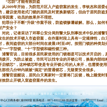
“芯防”才能有效防盗
从2009年开始，为防范片区入户盗窃案的发生，李钦杰和居委
访，建议使用老式门锁的居民及时更换新锁芯，但由于居民防盗
租等因素，动员的效果并不理想。
犯罪分子不断“升级”作案手段，防盗锁惨遭破解。那么，如何
财产安全？
对此，记者采访了环翠公安分局刑警大队刑事技术中队的浦警
发生的技术开锁入市盗窃案，在作案时段上具有一定规律性，白天一
时，夜间盗窃的大部分时间在凌晨1时至4时。按照门锁的种类划
在“一”字型锁、“十”字型锁和磁性锁三种。
浦警官说，目前很多居民家使用的门锁都是可以技术开启的，
易拨开。为防止被盗，市民可以找专业的开锁公司，换装内部结
开启锁芯”，这种锁芯即使是专业开锁公司的人来开，也需要使
比那些几分钟内就被“搞定”的普通锁芯，无疑要安全很多。
浦警官提醒说，居民白天离家时一定要将门反锁，晚上睡觉时
有效防止开锁入室盗窃案件的发生。
网站首页
-
公司简介
-
服务承诺
-
实力展示
-
联系我们
-
客户留言
务楼C座0909室 联系电话：0871-63333366 投诉监督：13078777777 Email：333
Copyright -2019 www.k3333366.com All rights reserved.