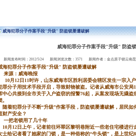
威海犯罪分子作案手段"升级" 防盗锁屡遭破解
新闻与技术
>
详细内容
威海犯罪分子作案手段"升级" 防盗
新闻发布时间：2012/5/24
新闻浏览次数：3571
新闻作者：金点原子锁云南昆
威海犯罪分子作案手段"升级" 防盗锁屡遭破解
来源：威海晚报
10月12日11时许，山东威海市区胜利居委会辖区发生一宗入
犯罪分子用技术手段开启，导致财物被盗。记者从威海市公安局11
挥中心共接到全市关于入户盗窃的报警76起，从案发现场无撬盗痕
锁。
随着犯罪分子不断“升级”作案手段，防盗锁屡遭破解，居民如何
庭财产安全？
一把老锁用了几十年
10月12日上午，记者前往环翠区黎明巷附近一些老住宅楼进行
女士给记者看了她家的门锁，是一种俗称的“牛头锁”，是上世纪