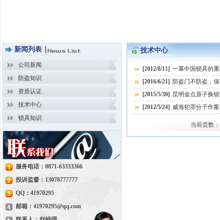
新闻列表
技术中心
公司新闻
[2012/8/11]
一幕中国锁具的重
防盗知识
[2016/6/21]
防盗门不防盗，保
资质认证
[2015/5/30]
昆明金点原子换锁
技术中心
[2012/5/24]
威海犯罪分子作案
锁具知识
当前页数：
服务电话：0871-63333366
投诉监督：13078777777
QQ：41970295
邮箱：41970295@qq.com
联系人：赵经理